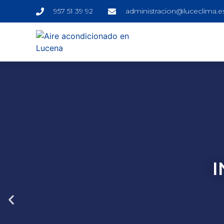
957 51 39 92
administracion@luceclima.e
I