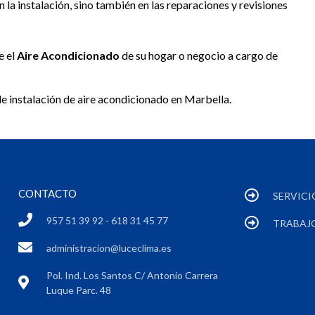
en la instalación, sino también en las reparaciones y revisiones
e el
Aire Acondicionado
de su hogar o negocio a cargo de
e instalación de aire acondicionado en Marbella.
CONTACTO
SERVICI
957 51 39 92 - 618 31 45 77
TRABAJ
administracion@luceclima.es
Pol. Ind. Los Santos C/ Antonio Carrera
Luque Parc. 48